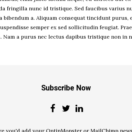
a fringilla nunc id tristique. Sed faucibus varius nu
a bibendum a. Aliquam consequat tincidunt purus, e
Suspendisse semper ex sed sollicitudin feugiat. Pra
 Nam a purus nec lectus dapibus tristique non in n
Subscribe Now
re you'd add your OptinMonster or MailChimp news