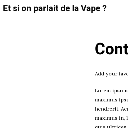
Aller
Et si on parlait de la Vape ?
au
contenu
Cont
Add your favo
Lorem ipsum d
maximus ipsu
hendrerit. Ae
maximus in, l
quis ultrices