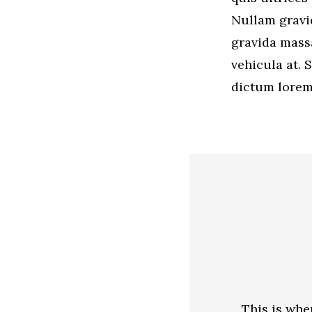
Nullam gravid
gravida mass
vehicula at. 
dictum lorem.
This is whe