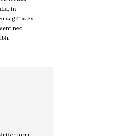
lla, in
u sagittis ex
esent nec
ibh.
letter form.