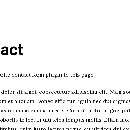
act
rite contact form plugin to this page.
olor sit amet, consectetur adipiscing elit. Nam so
m et aliquam. Donec efficitur ligula nec dui dignis
nean quis accumsan risus. Curabitur dui augue, pul
obortis in leo. In ultricies tempus mollis. Etiam laor
 finibus, enim justo lacinia neque, eu ultrices dui ex