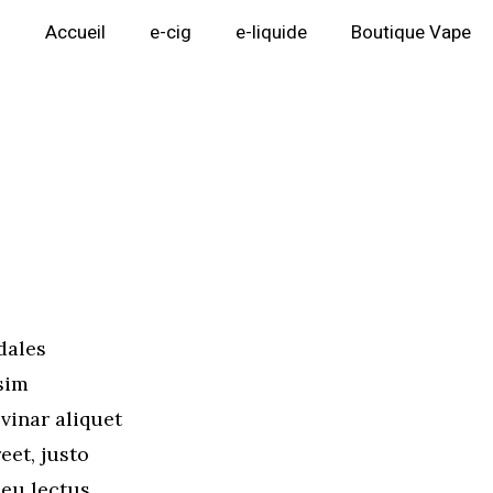
Accueil
e-cig
e-liquide
Boutique Vape
dales
sim
vinar aliquet
eet, justo
 eu lectus.