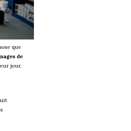
chose que
images de
eur jour.
uit
es