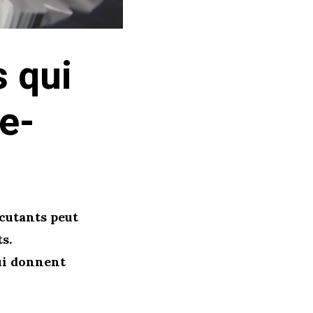
s qui
e-
rcutants peut
s.
ui donnent