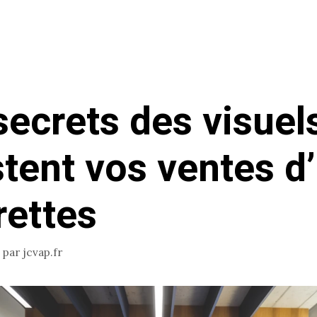
secrets des visuel
tent vos ventes d’
rettes
par
jcvap.fr