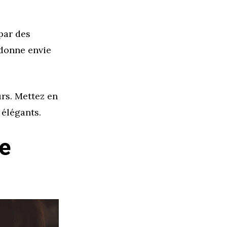
par des
 donne envie
rs. Mettez en
 élégants.
le